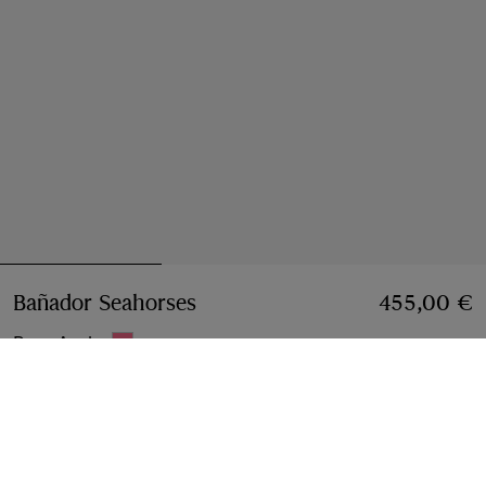
Bañador Seahorses
Precio 455,00 €
455,00 €
Rosa Azalea
Seleccionar talla:
Seleccionar Talla