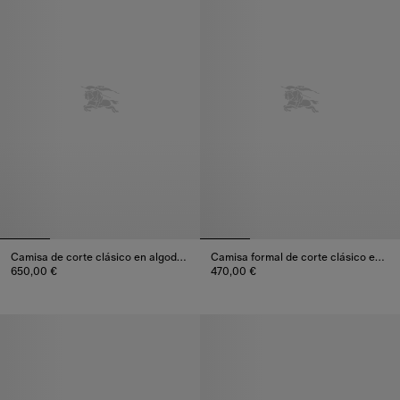
Camisa de corte clásico en algodón con detalle de otomán
Camisa formal de corte clásico en popelina de algodón
650,00 €
470,00 €
Camisa de corte clásico en algodón con detalle de otomán, 650,
Camisa formal de corte clásico