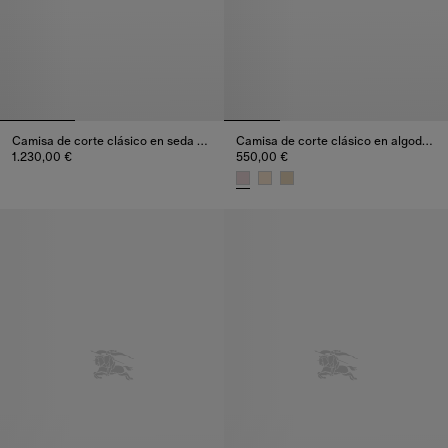
Camisa de corte clásico en seda con motivo damero y Knight
Camisa de corte clásico en algodón Check
1.230,00 €
550,00 €
Camisa de corte clásico en seda con motivo damero y Knight, 1.2
Camisa de corte clásico en alg