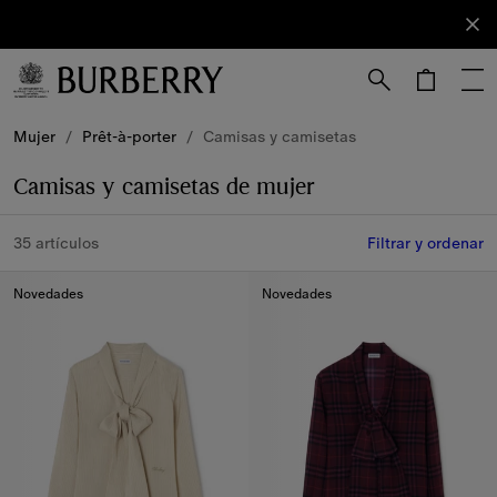
Registrarse
Suscríbete
a nuestro
boletín de
novedades.
Mujer
/
Prêt-à-porter
/
Camisas y camisetas
Camisas y camisetas de mujer
35 artículos
Filtrar y ordenar
Novedades
Novedades