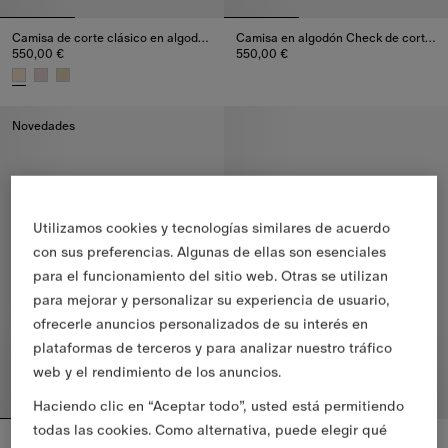
Camisa de corte clásico en algodón Check
Camisa en algodón Check de corte holgado
550,00 €
550,00 €
Camisa en algodón Check de co
Camisa de corte clásico en algodón Check, 550,00 €
Novedades
Utilizamos cookies y tecnologías similares de acuerdo
con sus preferencias. Algunas de ellas son esenciales
para el funcionamiento del sitio web. Otras se utilizan
para mejorar y personalizar su experiencia de usuario,
ofrecerle anuncios personalizados de su interés en
plataformas de terceros y para analizar nuestro tráfico
web y el rendimiento de los anuncios.
Haciendo clic en “Aceptar todo”, usted está permitiendo
todas las cookies. Como alternativa, puede elegir qué
Camisa de corte clásico en popelina de algodón con volantes
Camisa de corte clásico en algodón Check