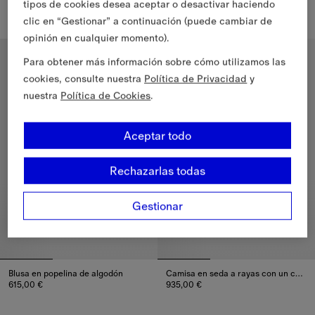
tipos de cookies desea aceptar o desactivar haciendo
585,00 €
730,00 €
Camisa de corte clásico en popelina de algodón con volantes, 58
Camisa de corte clásico en alg
clic en “Gestionar” a continuación (puede cambiar de
opinión en cualquier momento).
Novedades
Para obtener más información sobre cómo utilizamos las
cookies, consulte nuestra
Política de Privacidad
y
nuestra
Política de Cookies
.
Aceptar todo
Rechazarlas todas
Gestionar
Blusa en popelina de algodón
Camisa en seda a rayas con un corte holgado
615,00 €
935,00 €
Blusa en popelina de algodón, 615,00 €
Camisa en seda a rayas con un 