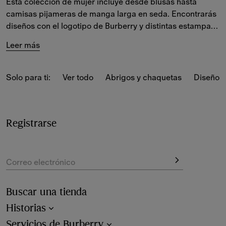
Esta colección de mujer incluye desde blusas hasta 
camisas pijameras de manga larga en seda. Encontrarás 
diseños con el logotipo de Burberry y distintas estampas. 
Leer más
Nuestras camisas, camisetas y blusas para mujer son un 
reflejo del legado de Burberry. Encontrarás desde 
prendas en algodón a cuadros 
Burberry Check
 hasta 
Solo para ti:
Ver todo
Abrigos y chaquetas
Diseños 
piezas en tejido vaquero de manga corta con diferentes 
motivos de la nueva temporada. 
Explora estilos en seda de corte holgado con motivos de 
Registrarse
temporada, además de camisas entalladas clásicas y 
diseños sin mangas inspirados por las subculturas 
británicas.
Correo electrónico
Buscar una tienda
Historias
Servicios de Burberry