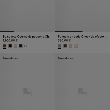
Bolso tote Cotswolds pequeño Check
Pañuelo en seda Check de efecto acuarelado
1.950,00 €
390,00 €
+
1
Bolso tote Cotswolds pequeño Check, 1.950,00 €
Pañuelo en seda Check de efec
Novedades
Novedades