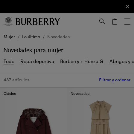
Registrarse
Suscríbete
a nuestro
boletín de
novedades.
Mujer
/
Lo último
/
Novedades
Novedades para mujer
Todo
Ropa deportiva
Burberry + Hunza G
Abrigos y 
487 artículos
Filtrar y ordenar
Clásico
Novedades