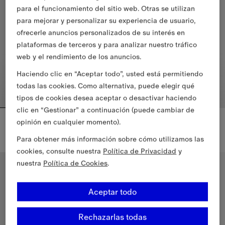
para el funcionamiento del sitio web. Otras se utilizan
para mejorar y personalizar su experiencia de usuario,
ofrecerle anuncios personalizados de su interés en
plataformas de terceros y para analizar nuestro tráfico
web y el rendimiento de los anuncios.
Haciendo clic en “Aceptar todo”, usted está permitiendo
todas las cookies. Como alternativa, puede elegir qué
tipos de cookies desea aceptar o desactivar haciendo
clic en “Gestionar” a continuación (puede cambiar de
Chaqueta Mayfair cropped estilo trench coat en lana
Camiseta en algodón con motivo Knight Check
opinión en cualquier momento).
2.190,00 €
455,00 €
Chaqueta Mayfair cropped estilo trench coat en lana, 2.190,00 €
Para obtener más información sobre cómo utilizamos las
Camiseta en algodón con motiv
cookies, consulte nuestra
Política de Privacidad
y
Novedades
Novedades
nuestra
Política de Cookies
.
Aceptar todo
Rechazarlas todas