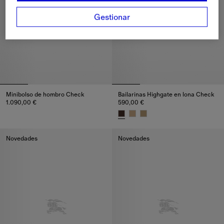
Gestionar
Minibolso de hombro Check
Bailarinas Highgate en lona Check
1.090,00 €
590,00 €
Minibolso de hombro Check, 1.090,00 €
Bailarinas Highgate en lona Ch
Novedades
Novedades