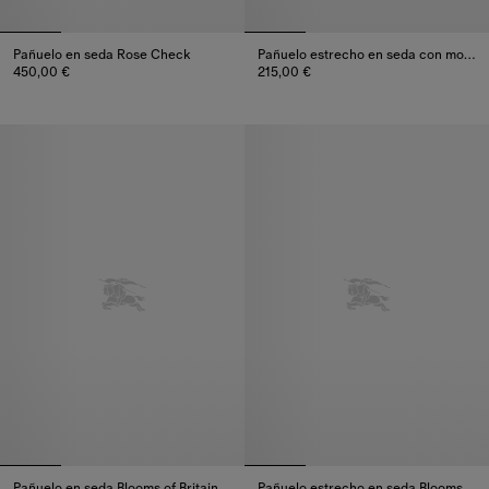
Pañuelo en seda Rose Check
Pañuelo estrecho en seda con motivo Rose Check
450,00 €
215,00 €
Pañuelo en seda Rose Check, 450,00 €
Pañuelo estrecho en seda con m
Pañuelo en seda Blooms of Britain
Pañuelo estrecho en seda Blooms of Britain