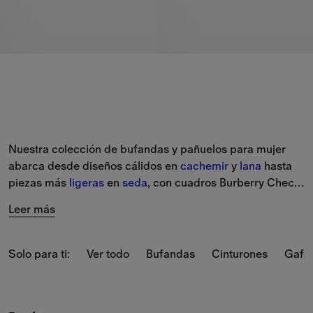
Nuestra colección de bufandas y pañuelos para mujer 
abarca desde diseños cálidos en 
cachemir
 y 
lana
 hasta 
piezas más 
ligeras
 en 
seda
, con cuadros Burberry Check 
y estampados nuevos de temporada.
Leer más
Elige entre una variedad de colores nuevos y clásicos, 
como beige vintage, verde Loch y el tono Knight Blue.
Solo para ti:
Ver todo
Bufandas
Cinturones
Gafas
¿Estás buscando un regalo? Añade hasta tres iniciales 
con nuestro 
servicio de personalización
 gratuito, 