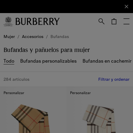
Registrarse
Suscríbete
a nuestro
boletín de
novedades.
Mujer
/
Accesorios
/
Bufandas
Bufandas y pañuelos para mujer
Todo
Bufandas personalizables
Bufandas en cachemir
284 artículos
Filtrar y ordenar
Personalizar
Personalizar