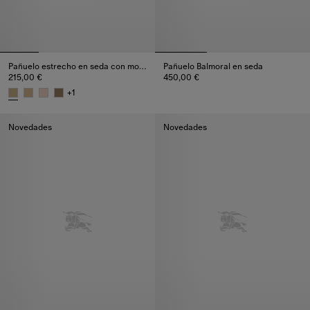
Pañuelo estrecho en seda con motivos Check contrastantes
Pañuelo Balmoral en seda
215,00 €
450,00 €
Pañuelo Balmoral en seda, 450
+
1
Pañuelo estrecho en seda con motivos Check contrastantes, 215,
Novedades
Novedades