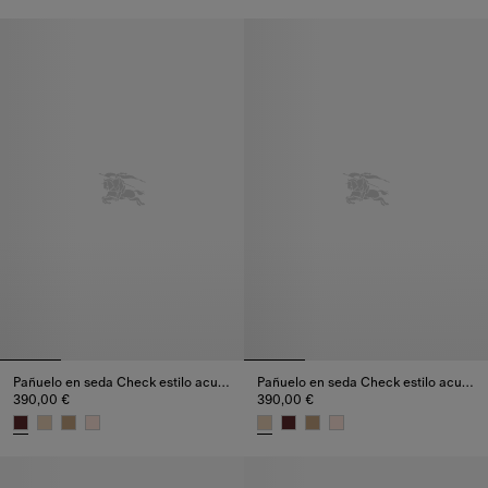
Pañuelo en seda Check de efecto acuarelado, 390,00 €
Pañuelo en seda Check de efec
Pañuelo en seda Check estilo acuarela
Pañuelo en seda Check estilo acuarela
390,00 €
390,00 €
Pañuelo en seda Check estilo acuarela, 390,00 €
Pañuelo en seda Check estilo a