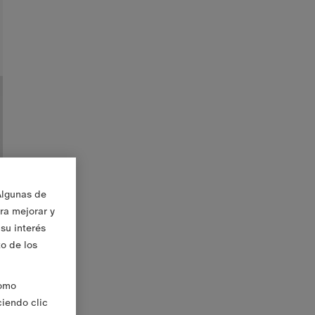
Algunas de
ara mejorar y
su interés
to de los
Como
ciendo clic