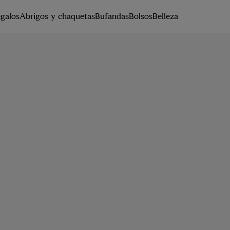
galos
Abrigos y chaquetas
Bufandas
Bolsos
Belleza