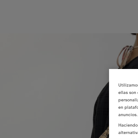
Utilizamo
ellas son
personali
en plataf
anuncios.
Haciendo 
alternati