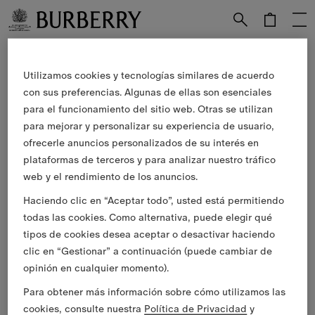
Ir al contenido principal
Ir al pie de página
Registrarse
Utilizamos cookies y tecnologías similares de acuerdo
con sus preferencias. Algunas de ellas son esenciales
para el funcionamiento del sitio web. Otras se utilizan
Correo electrónico
para mejorar y personalizar su experiencia de usuario,
ofrecerle anuncios personalizados de su interés en
plataformas de terceros y para analizar nuestro tráfico
Buscar una tienda
web y el rendimiento de los anuncios.
Historias
Haciendo clic en “Aceptar todo”, usted está permitiendo
Servicios de Burberry
todas las cookies. Como alternativa, puede elegir qué
Atención al cliente
tipos de cookies desea aceptar o desactivar haciendo
clic en “Gestionar” a continuación (puede cambiar de
Acerca de Burberry
opinión en cualquier momento).
Legal y cookies
Para obtener más información sobre cómo utilizamos las
Idioma
Español
cookies, consulte nuestra
Política de Privacidad
y