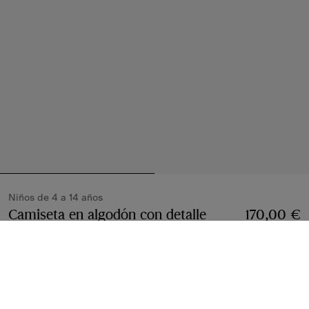
Niños de 4 a 14 años
Camiseta en algodón con detalle
170,00 €
Check
Precio 170,00 €
Niños de 4 a 14 años
Verde Gulf
3 colores
Seleccionar talla: