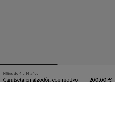
Niños de 4 a 14 años
Camiseta en algodón con motivo
200,00 €
Tokyo Bear
Precio 200,00 €
Niños de 4 a 14 año
Amarillo Straw
Seleccionar talla: