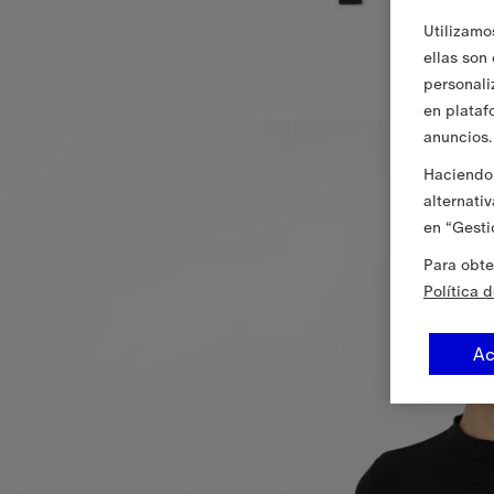
Utilizamo
ellas son
personali
en plataf
anuncios.
Haciendo 
alternati
en “Gesti
Para obte
Política 
Ac