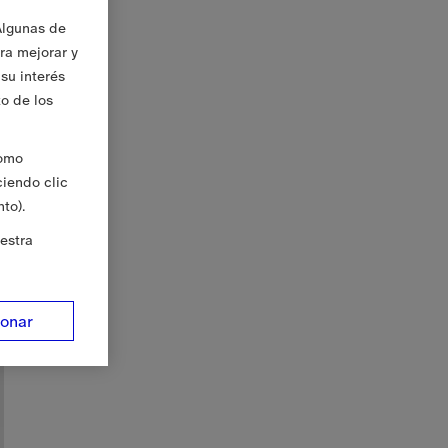
Algunas de
ara mejorar y
su interés
to de los
Como
ciendo clic
to).
estra
ionar