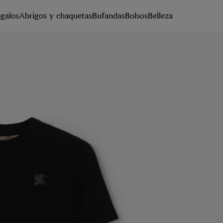
galos
Abrigos y chaquetas
Bufandas
Bolsos
Belleza