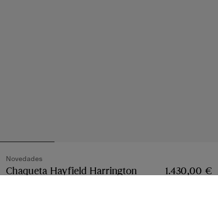
Novedades
Chaqueta Hayfield Harrington
1.430,00 €
cropped en gabardina tropical
Precio 1.430,00 €
Blanco Tundra
2 colores
Seleccionar talla: