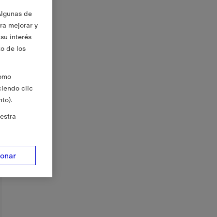
Algunas de
ara mejorar y
su interés
to de los
Como
ciendo clic
to).
estra
ionar