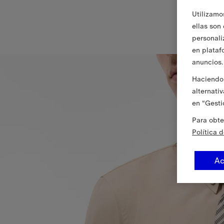
Utilizamo
ellas son
personali
en plataf
anuncios.
Haciendo 
alternati
en “Gesti
Para obte
Política 
Ac