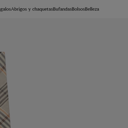
galos
Abrigos y chaquetas
Bufandas
Bolsos
Belleza