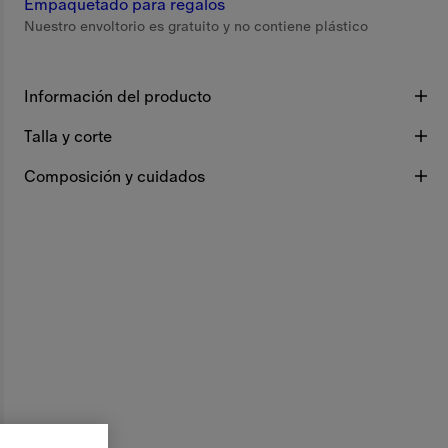
Empaquetado para regalos
Nuestro envoltorio es gratuito y no contiene plástico
Información del producto
Talla y corte
Composición y cuidados