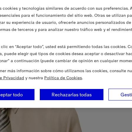
s cookies y tecnologías similares de acuerdo con sus preferencias. 
 esenciales para el funcionamiento del sitio web. Otras se utilizan p
zar su experiencia de usuario, ofrecerle anuncios personalizados de 
ormas de terceros y para analizar nuestro tráfico web y el rendimien
clic en “Aceptar todo”, usted está permitiendo todas las cookies. 
va, puede elegir qué tipos de cookies desea aceptar o desactivar ha
onar” a continuación (puede cambiar de opinión en cualquier momen
ner más información sobre cómo utilizamos las cookies, consulte nu
de Privacidad
y nuestra
Política de Cookies
.
eptar todo
Rechazarlas todas
Gest