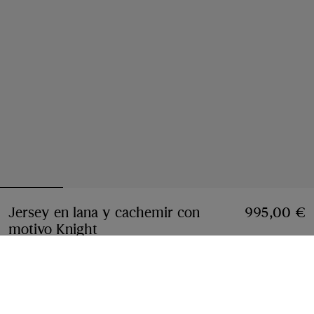
Jersey en lana y cachemir con
995,00 €
motivo Knight
Precio 995,00 €
Blanco crudo
5 colores
Seleccionar talla: