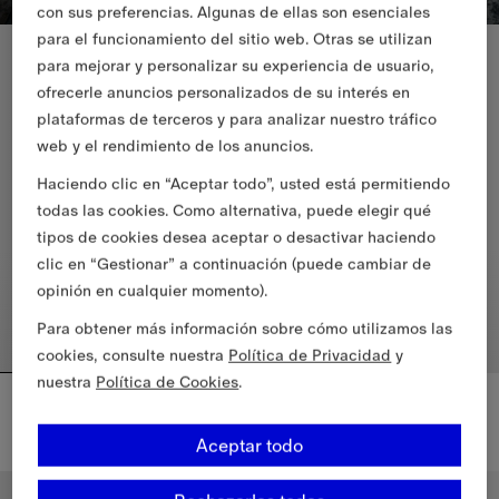
con sus preferencias. Algunas de ellas son esenciales
para el funcionamiento del sitio web. Otras se utilizan
Novedades
Novedades
para mejorar y personalizar su experiencia de usuario,
ofrecerle anuncios personalizados de su interés en
plataformas de terceros y para analizar nuestro tráfico
web y el rendimiento de los anuncios.
Haciendo clic en “Aceptar todo”, usted está permitiendo
todas las cookies. Como alternativa, puede elegir qué
tipos de cookies desea aceptar o desactivar haciendo
clic en “Gestionar” a continuación (puede cambiar de
opinión en cualquier momento).
Para obtener más información sobre cómo utilizamos las
cookies, consulte nuestra
Política de Privacidad
y
nuestra
Política de Cookies
.
Bolso Barrel mini Check
Minibolso de hombro Check
795,00 €
1.090,00 €
Minibolso de hombro Check, 1.
Aceptar todo
Bolso Barrel mini Check, 795,00 €
Personalizar