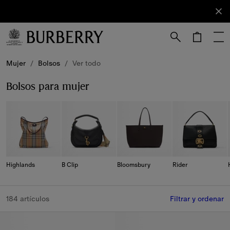
Registrarse
Suscríbete
a nuestro
boletín de
novedades.
Mujer
/
Bolsos
/
Ver todo
Bolsos para mujer
Highlands
B Clip
Bloomsbury
Rider
184 artículos
Filtrar y ordenar