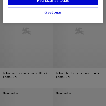
Rechazarlas todas
Gestionar
Bolso bombonera pequeño Check
Bolso tote Check mediano con cremallera
1.650,00 €
1.650,00 €
Bolso bombonera pequeño Check, 1.650,00 €
Bolso tote Check mediano con c
Novedades
Novedades