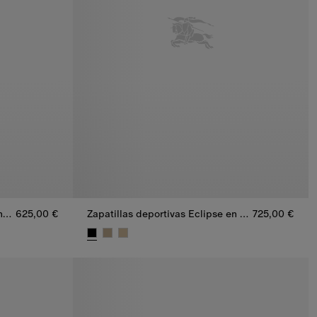
Zapatillas deportivas Knight Runner en piel
625,00 €
Zapatillas deportivas Eclipse en nailon, ante y piel
725,00 €
nner en piel, 625,00 €
Zapatillas deportivas Eclipse en nailon, ante y pi