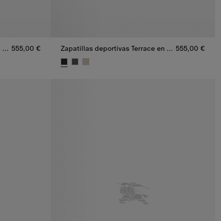
Zapatillas deportivas Terrace en piel con detalles Check
555,00 €
Zapatillas deportivas Terrace en piel y ante con detalles Check
555,00 €
n piel con detalles Check, 555,00 €
Zapatillas deportivas Terrace en piel y ante con 