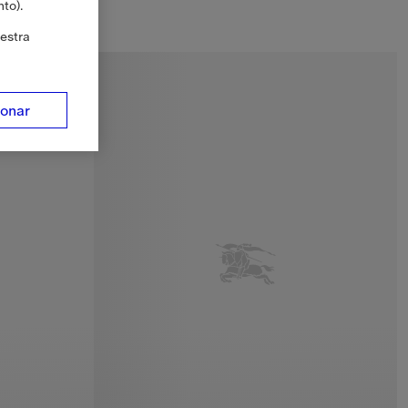
to).
estra
ionar