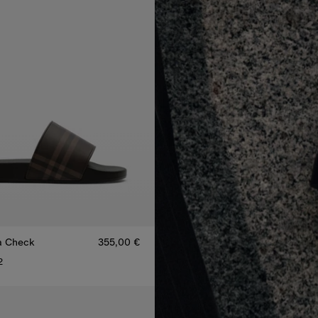
a Check
355,00 €
2
a Check, 355,00 €