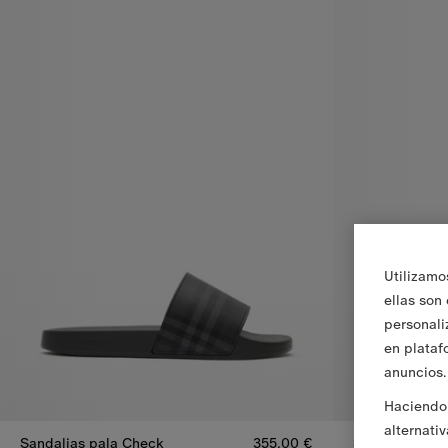
Utilizamo
ellas son
personali
en plataf
anuncios.
Haciendo 
alternati
Sandalias pala Check
355,00 €
Sandalias pal