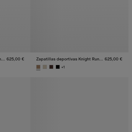
Zapatillas deportivas Knight Runner en piel
625,00 €
Zapatillas deportivas Knight Runner en ante
625,00 €
+
1
nner en piel, 625,00 €
Zapatillas deportivas Knight Runner en ante, 625