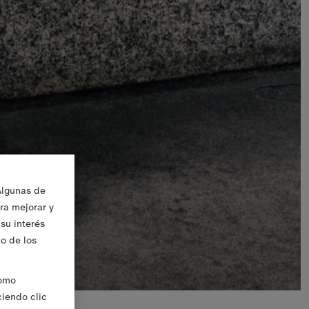
Algunas de
ara mejorar y
su interés
to de los
Como
ciendo clic