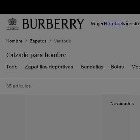
Reg
No te
pierdas las
Mujer
Hombre
Niños
Re
últimas
colecciones,
campañas e
Hombre
/
Zapatos
/
Ver todo
historias.
Calzado para hombre
Todo
Zapatillas deportivas
Sandalias
Botas
Moc
65 artículos
Novedades