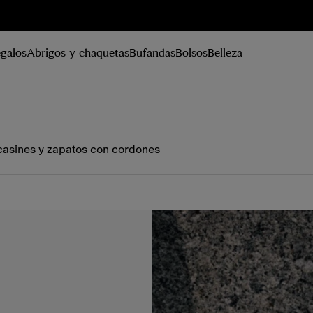
istrarse
galos
Abrigos y chaquetas
Bufandas
Bolsos
Belleza
asines y zapatos con cordones