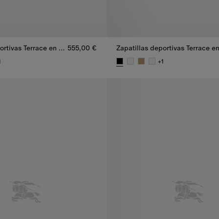
Zapatillas deportivas Terrace en piel con detalles Check
555,00 €
1
+
1
 555,00 €
ortivas Terrace en piel con detalles Check, 555,00 €
Zapatillas deportivas Terrace e