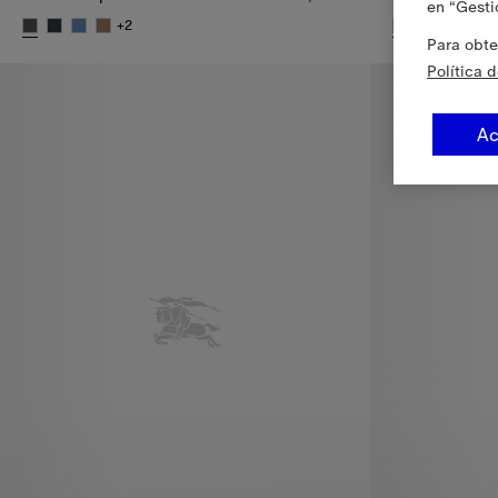
en “Gesti
+
2
+
Para obte
Sandalias pala Check, 355,00 €
Sandalias pal
Política 
Ac