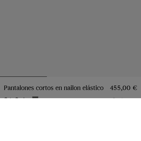
Pantalones cortos en nailon elástico
Precio 455,
455,00 €
Gris Carbon
3 colores
Seleccionar talla:
Seleccionar Talla