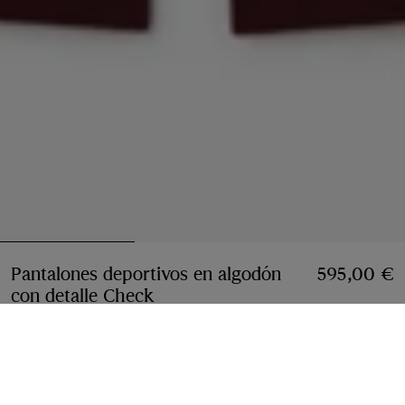
Pantalones deportivos en algodón
595,00 €
con detalle Check
Precio 595,00 €
Rojo Vineyard
Seleccionar talla: