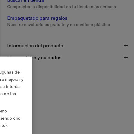
Buscar en tienda
Comprueba la disponibilidad en tu tienda más cercana
Empaquetado para regalos
Nuestro envoltorio es gratuito y no contiene plástico
Información del producto
Composición y cuidados
Algunas de
ara mejorar y
su interés
to de los
Como
ciendo clic
to).