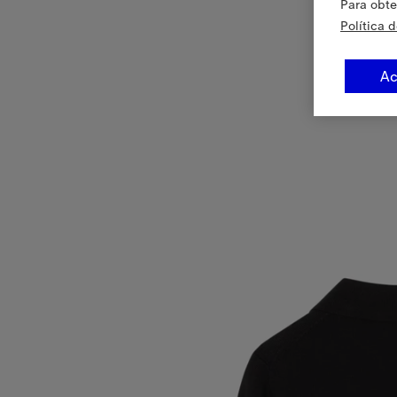
Para obte
Política 
Ac