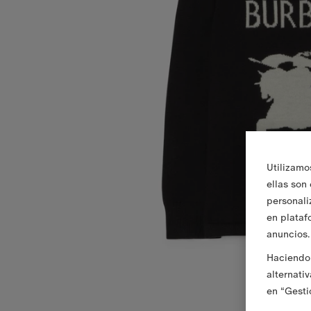
Utilizamo
ellas son
personali
en plataf
anuncios.
Haciendo 
alternati
en “Gesti