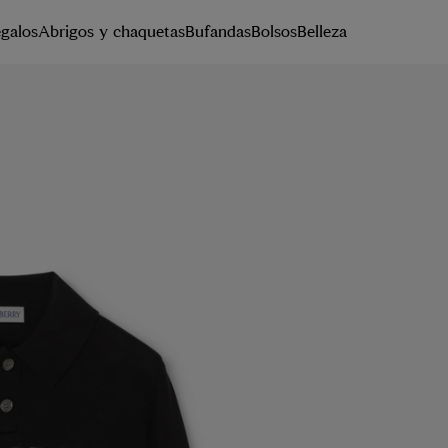
galos
Abrigos y chaquetas
Bufandas
Bolsos
Belleza