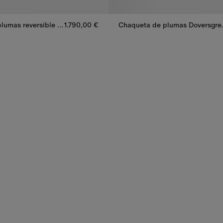
Chaqueta de plumas reversible Check con capucha
1.790,00 €
Chaqueta de plu
lumas reversible Check con capucha, 1.790,00 €
Chaqueta de plumas Doversgree