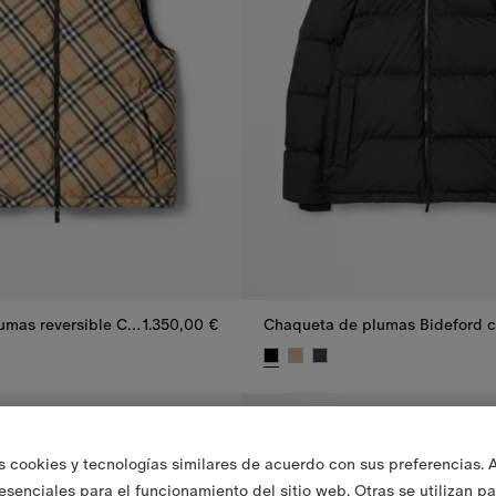
Chaleco de plumas reversible Check
1.350,00 €
umas reversible Check, 1.350,00 €
Chaqueta de plumas Bideford co
s cookies y tecnologías similares de acuerdo con sus preferencias. 
 esenciales para el funcionamiento del sitio web. Otras se utilizan p