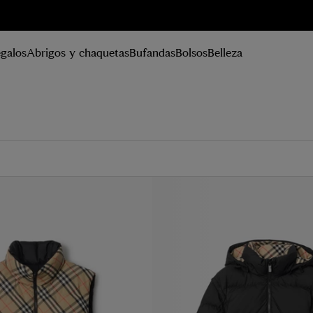
istrarse
galos
Abrigos y chaquetas
Bufandas
Bolsos
Belleza