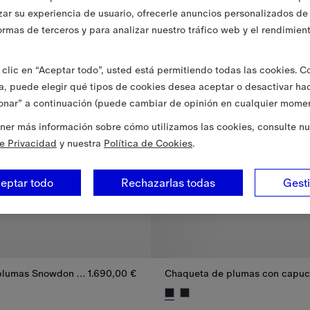
zar su experiencia de usuario, ofrecerle anuncios personalizados de 
ormas de terceros y para analizar nuestro tráfico web y el rendimien
clic en “Aceptar todo”, usted está permitiendo todas las cookies. 
va, puede elegir qué tipos de cookies desea aceptar o desactivar ha
onar” a continuación (puede cambiar de opinión en cualquier momen
ner más información sobre cómo utilizamos las cookies, consulte nu
de Privacidad
y nuestra
Política de Cookies
.
eptar todo
Rechazarlas todas
Gest
Chaqueta de plumas Snowdon reversible Check
1.690,00 €
lumas Snowdon reversible Check, 1.690,00 €
Chaqueta de plumas con capuch