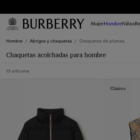
Reg
No te
pierdas las
Mujer
Hombre
Niños
Re
últimas
colecciones,
campañas e
Hombre
/
Abrigos y chaquetas
/
Chaquetas de plumas
historias.
Chaquetas acolchadas para hombre
13 artículos
Clásico