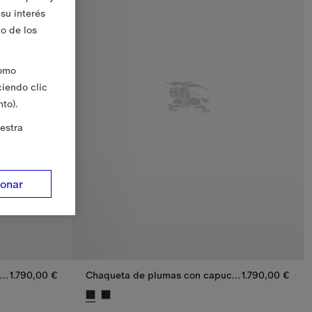
su interés
to de los
Como
ciendo clic
to).
estra
ionar
Chaqueta de plumas con capucha
1.790,00 €
Chaqueta de plumas con capucha
1.790,00 €
a, 1.790,00 €
Chaqueta de plumas con capucha, 1.790,00 €