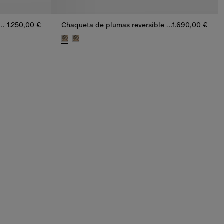
mas Doversgreen en nailon acolchado a cuadros
1.250,00 €
Chaqueta de plumas reversible Check
1.690,00 €
n en nailon acolchado a cuadros, 1.250,00 €
Chaqueta de plumas reversible Check, 1.690,00 