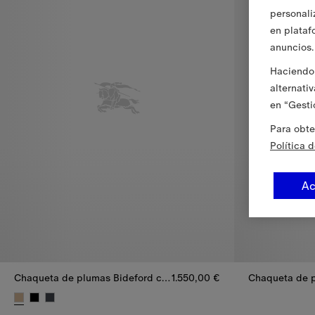
personali
en plataf
anuncios.
Haciendo 
alternati
en “Gesti
Para obte
Política 
Ac
Chaqueta de plumas Bideford con mangas extraíbles
1.550,00 €
Chaqueta de p
Chaqueta de plumas Bideford con mangas extraíbles, 1.550,00 €