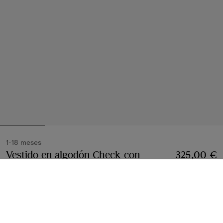
1-18 meses
Vestido en algodón Check con
325,00 €
cubrepañal
Precio 325,00 €
1-18 meses
Rosa Vintage
2 colores
Seleccionar talla: