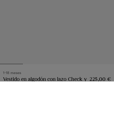
1-18 meses
Vestido en algodón con lazo Check y
225,00 €
cubrepañal
Precio 225,00 €
1-18 meses
Blanco
Seleccionar talla: