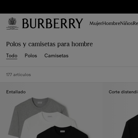
Reg
No te
pierdas las
Mujer
Hombre
Niños
Re
últimas
colecciones,
campañas e
Polos y camisetas para hombre
historias.
Todo
Polos
Camisetas
177 artículos
Entallado
Corte distend