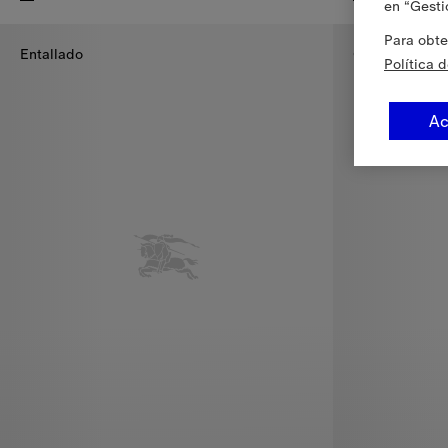
en “Gesti
Polo en algodón, 355,00 €
Polo en algod
Para obte
Entallado
Corte distend
Política 
Ac