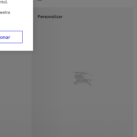
to).
Camiseta de algodón Knight, 395,00 €
estra
Personalizar
ionar