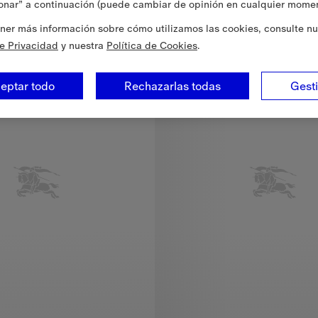
onar” a continuación (puede cambiar de opinión en cualquier momen
ón, 355,00 €
Polo en algodón, 355,00 €
ner más información sobre cómo utilizamos las cookies, consulte nu
ido
Corte distendido
de Privacidad
y nuestra
Política de Cookies
.
eptar todo
Rechazarlas todas
Gest