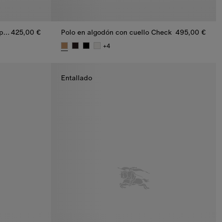
Camiseta en algodón con logotipo de nuestro legado
425,00 €
Polo en algodón con cuello Check
495,00 €
+
4
po de nuestro legado, 425,00 €
Polo en algodón con cuello Check, 495,00 €
Entallado