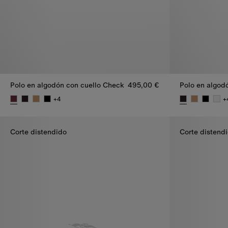
Polo en algodón con cuello Check
495,00 €
Polo en algod
+
4
+
Polo en algodón con cuello Check, 495,00 €
Polo en algod
Corte distendido
Corte distend