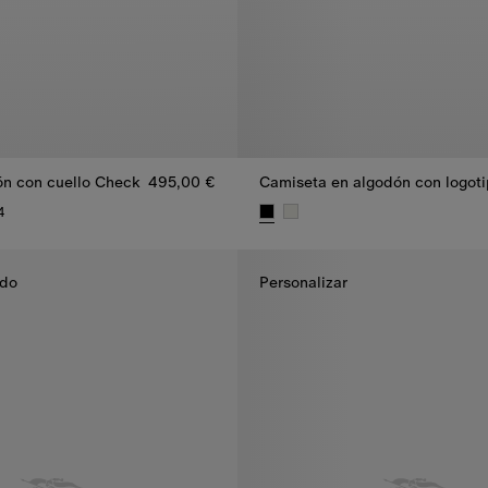
ón con cuello Check
495,00 €
Camiseta en algodón con logot
4
ón con cuello Check, 495,00 €
Camiseta en algodón con logoti
ido
Personalizar