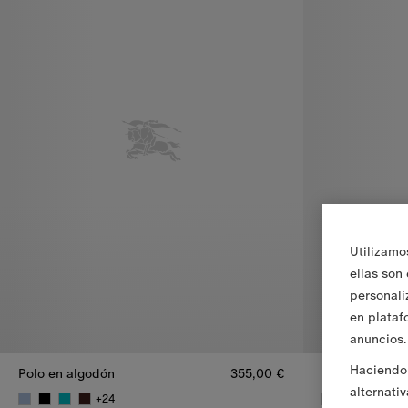
Utilizamo
ellas son
personali
en plataf
anuncios.
Haciendo 
Polo en algodón
355,00 €
Polo en algod
alternati
+
24
+