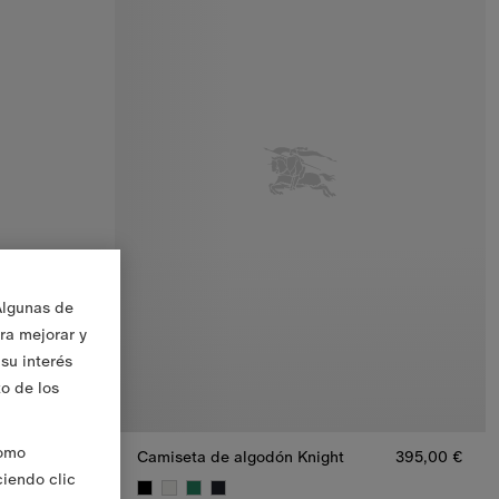
Algunas de
ara mejorar y
su interés
to de los
Como
355,00 €
Camiseta de algodón Knight
395,00 €
ciendo clic