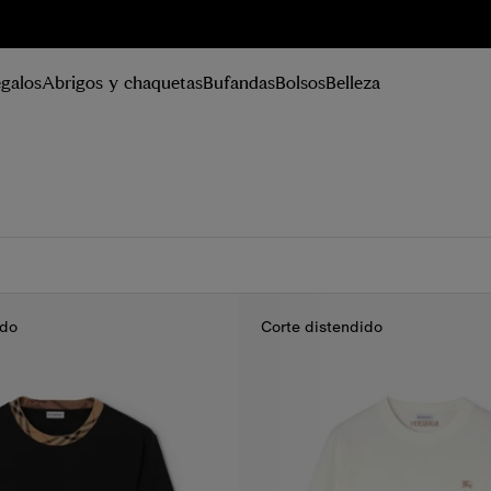
istrarse
galos
Abrigos y chaquetas
Bufandas
Bolsos
Belleza
ido
Corte distendido