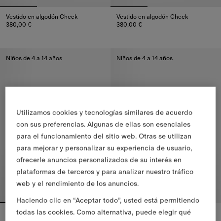
Vestido en algodón Check
Vestido en algodón Check
380,00 €
380,00 €
Vestido en algodón Check, 380,00 €
Vestido en algodón Check, 380
Niños de 4 a 14 años
Niños de 4 a 14 años
Utilizamos cookies y tecnologías similares de acuerdo
con sus preferencias. Algunas de ellas son esenciales
para el funcionamiento del sitio web. Otras se utilizan
para mejorar y personalizar su experiencia de usuario,
ofrecerle anuncios personalizados de su interés en
plataformas de terceros y para analizar nuestro tráfico
web y el rendimiento de los anuncios.
Haciendo clic en “Aceptar todo”, usted está permitiendo
todas las cookies. Como alternativa, puede elegir qué
Vestido en algodón Check
Vestido camisero en algodón con detalles Check
410,00 €
250,00 €