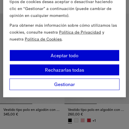
tipos de cookies desea aceptar o desactivar haciendo
Vestido en algodón Check, 410,00 €
Vestido camisero en algodón co
clic en “Gestionar” a continuación (puede cambiar de
opinión en cualquier momento).
Niños de 4 a 14 años
Niños de 4 a 14 años
Para obtener más información sobre cómo utilizamos las
cookies, consulte nuestra
Política de Privacidad
y
nuestra
Política de Cookies
.
Aceptar todo
Rechazarlas todas
Gestionar
Vestido tipo polo en algodón con detalle Check
Vestido tipo polo en algodón con detalles Check
345,00 €
260,00 €
Vestido tipo polo en algodón con detalle Check, 345,00 €
+
1
Vestido tipo polo en algodón c